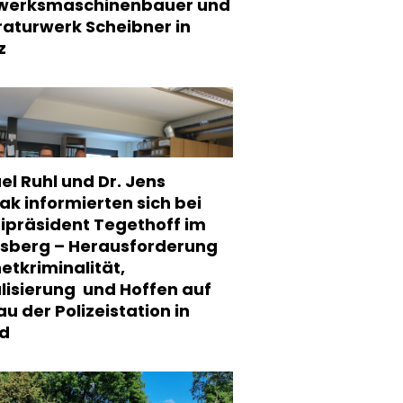
werksmaschinenbauer und
aturwerk Scheibner in
z
el Ruhl und Dr. Jens
ak informierten sich bei
eipräsident Tegethoff im
sberg – Herausforderung
netkriminalität,
alisierung und Hoffen auf
u der Polizeistation in
ld