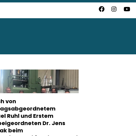
h von
tagsabgeordnetem
el Ruhl und Erstem
beigeordneten Dr. Jens
ak beim