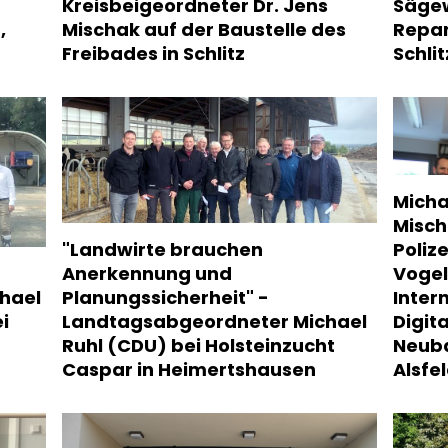
Kreisbeigeordneter Dr. Jens
Säge
,
Mischak auf der Baustelle des
Repar
Freibades in Schlitz
Schlit
Micha
Misch
"Landwirte brauchen
Poliz
Anerkennung und
Vogel
hael
Planungssicherheit" -
Inter
i
Landtagsabgeordneter Michael
Digit
Ruhl (CDU) bei Holsteinzucht
Neuba
Caspar in Heimertshausen
Alsfe