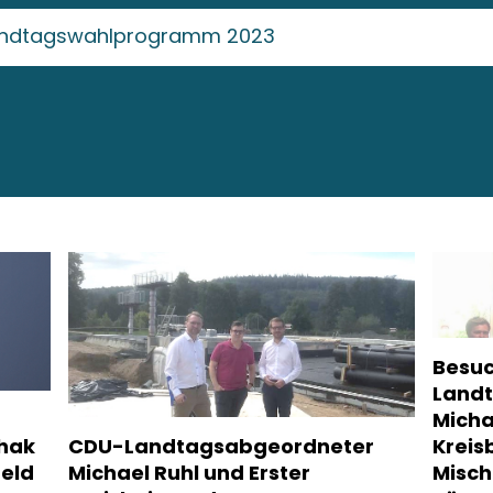
ndtagswahlprogramm 2023
Besuc
Land
Micha
chak
CDU-Landtagsabgeordneter
Kreis
feld
Michael Ruhl und Erster
Misch