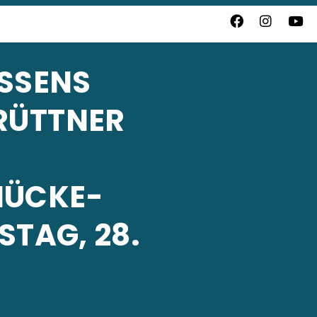
ESSENS
RÜTTNER
MÜCKE-
AG, 28. A