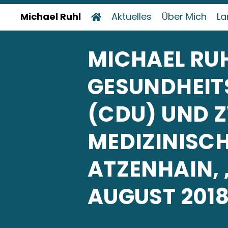
Michael Ruhl
Aktuelles
Über Mich
La
MICHAEL RUH
GESUNDHEIT
(CDU) UND Z
MEDIZINISC
ATZENHAIN, „
UGUST 2018,