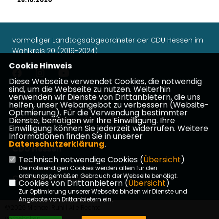
vormaliger Landtagsabgeordneter der CDU Hessen im
Wahlkreis 20 (2019-2024)
Cookie Hinweis
Diese Webseite verwendet Cookies, die notwendig
sind, um die Webseite zu nutzen. Weiterhin
verwenden wir Dienste von Drittanbietern, die uns
Impressum
Datenschutz
Kontakt
helfen, unser Webangebot zu verbessern (Website-
Optmierung). Für die Verwendung bestimmter
CDU Kreisverband Vogelsberg
Dienste, benötigen wir Ihre Einwilligung. Ihre
Einwilligung können Sie jederzeit widerrufen. Weitere
Informationen finden Sie in unserer
Datenschutzerklärung
.
CDU Hessen
Technisch notwendige Cookies (
Übersicht
)
Die notwendigen Cookies werden allein für den
ordnungsgemäßen Gebrauch der Webseite benötigt.
CDU Deutschlands
Cookies von Drittanbietern (
Übersicht
)
Zur Optimierung unserer Webseite binden wir Dienste und
Angebote von Drittanbietern ein.
©2026 Michael Ruhl | Alle Rechte
vorbehalten.