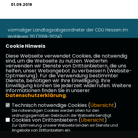
01.09.2019
vormaliger Landtagsabgeordneter der CDU Hessen im
Wahlkreis 20 (2019-2024)
Cookie Hinweis
Diese Webseite verwendet Cookies, die notwendig
sind, um die Webseite zu nutzen. Weiterhin
verwenden wir Dienste von Drittanbietern, die uns
Impressum
Datenschutz
Kontakt
helfen, unser Webangebot zu verbessern (Website-
Optmierung). Für die Verwendung bestimmter
CDU Kreisverband Vogelsberg
Dienste, benötigen wir Ihre Einwilligung. Ihre
Einwilligung können Sie jederzeit widerrufen. Weitere
Informationen finden Sie in unserer
Datenschutzerklärung
.
CDU Hessen
Technisch notwendige Cookies (
Übersicht
)
Die notwendigen Cookies werden allein für den
ordnungsgemäßen Gebrauch der Webseite benötigt.
CDU Deutschlands
Cookies von Drittanbietern (
Übersicht
)
Zur Optimierung unserer Webseite binden wir Dienste und
Angebote von Drittanbietern ein.
©2026 Michael Ruhl | Alle Rechte