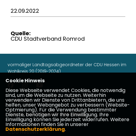
22.09.2022
Quelle:
CDU Stadtverband Romrod
vormaliger Landtagsabgeordneter der CDU Hessen im
Wahlkreis 20 (2019-2024)
Cookie Hinweis
Diese Webseite verwendet Cookies, die notwendig
sind, um die Webseite zu nutzen. Weiterhin
verwenden wir Dienste von Drittanbietern, die uns
Impressum
Datenschutz
Kontakt
helfen, unser Webangebot zu verbessern (Website-
Optmierung). Für die Verwendung bestimmter
CDU Kreisverband Vogelsberg
Dienste, benötigen wir Ihre Einwilligung. Ihre
Einwilligung können Sie jederzeit widerrufen. Weitere
Informationen finden Sie in unserer
Datenschutzerklärung
.
CDU Hessen