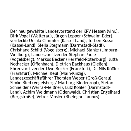
Der neu gewählte Landesvorstand der KPV Hessen (vlnr.):
Dirk Vogel (Wetterau), Jürgen Lepper (Schwalm-Eder),
verdeckt: Ursula Gimmler (Kassel-Land), Torben Busse
(Kassel-Land), Stella Stegmann (Darmstadt-Stadt),
Christiane Schlitt (Vogelsberg), Michael Stanke (Limburg-
Weilburg), Landesvorsitzender Stephan Paule
(Vogelsberg), Markus Becker (Hersfeld-Rotenburg), Jutta
Nothacker (Offenbach), Dietrich Backhaus (Gießen),
Ehrenvorsitzender Uwe Becker (Frankfurt), Dr. Nils Kößler
(Frankfurt), Michael Reul (Main-Kinzig),
Landesgeschäftsführer Thorsten Weber (Groß-Gerau),
Simke Ried (Vogelsberg/ Marburg-Biedenkopf), Stefan
Schneider (Werra-Meißner), Lutz Köhler (Darmstadt-
Land), Achim Weidmann (Odenwald), Christian Engelhard
(Bergstraße), Volker Mosler (Rheingau-Taunus).