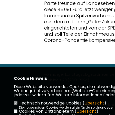
Parteifreunde auf Landeseben
diese 48.091 Euro jetzt wenige
Kommunalen Spitzenverbände
aus dem mit dem „Gute-Zukunf
eingerichteten und von der S
und soll Teile der Einnahmea
Corona-Pandemie kompensieren
vormaliger Landtagsabgeordneter de
Cookie Hinweis
Wahlkreis 20 (2019-2024)
Diese Webseite verwendet Cookies, die notwendig s
Webangebot zu verbessern (Website-Optmierung). F
jederzeit widerrufen. Weitere Informationen finden
Technisch notwendige Cookies (
Übersicht
)
Impressum
Datenschutz
Kon
Die notwendigen Cookies werden allein für den ordnungsge
Cookies von Drittanbietern (
Übersicht
)