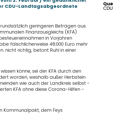
vom 2. Februar) ein gedanklicher
Quel
 der CDU-Landtagsabgeordnete
CDU-
rundsätzlich geringeren Beträgen aus
ommunalen Finanzausgleichs (KFA)
besteuereinnahmen in Vorjahren
 habe fälschlicherweise 48.000 Euro mehr
 nicht richtig, betont Ruhl in einer
 wissen könne, sei der KFA durch den
rt worden, weshalb außer Herbstein
einden wie auch der Landkreis selbst -
erten KFA ohne diese Corona-Hilfen -
 den Kommunalpakt, dem Feys