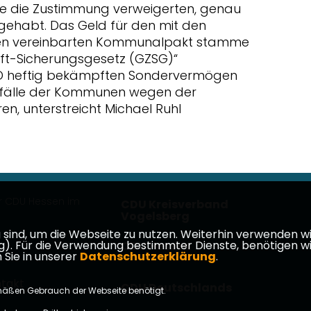
e die Zustimmung verweigerten, genau
r gehabt. Das Geld für den mit den
n vereinbarten Kommunalpakt stamme
t-Sicherungsgesetz (GZSG)“
PD heftig bekämpften Sondervermögen
usfälle der Kommunen wegen der
, unterstreicht Michael Ruhl
r CDU Hessen im
CDU Kreisverband
Vogelsberg
ind, um die Webseite zu nutzen. Weiterhin verwenden wir 
ür die Verwendung bestimmter Dienste, benötigen wir Ihr
CDU Hessen
 Sie in unserer
Datenschutzerklärung
.
takt
CDU Deutschlands
mäßen Gebrauch der Webseite benötigt.